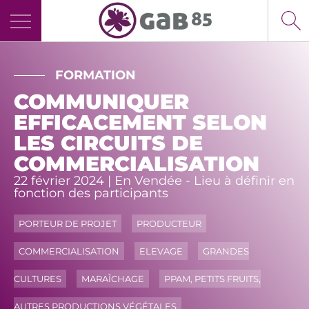
Panneau de gestion des cookies
FORMATION
COMMUNIQUER
EFFICACEMENT SELON
LES CIRCUITS DE
COMMERCIALISATION
22 février 2024 | En Vendée - Lieu à définir en
fonction des participants
PORTEUR DE PROJET
PRODUCTEUR
COMMERCIALISATION
ELEVAGE
GRANDES
CULTURES
MARAÎCHAGE
PPAM, PETITS FRUITS,
AUTRES PRODUCTIONS VÉGÉTALES