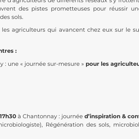
re d’agriculteurs de différents réseaux s’y frotte
uvrent des pistes prometteuses pour réussir un
des sols.
les agriculteurs qui avancent chez eux sur le suj
tres :
ay
: une « journée sur-mesure »
pour les agriculte
 17h30
à Chantonnay
: journée
d’inspiration & con
crobiologiste), Régénération des sols, microbio