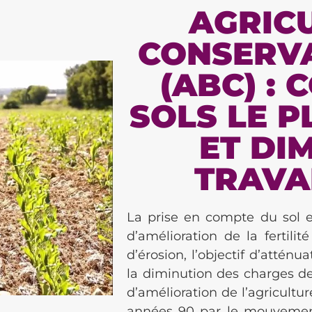
AGRIC
CONSERVA
(ABC) : 
SOLS LE P
ET DI
TRAVA
La prise en compte du sol en
d’amélioration de la fertilit
d’érosion, l’objectif d’attén
la diminution des charges d
d’amélioration de l’agricultu
années 90 par le mouvement