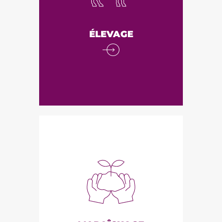
4 groupes d'échanges (2
bovins lait, caprins, volailles),
de nombreuses formations,
ÉLEVAGE
accompagnement auprès des
producteurs et productrices.
MARAÎCHAGE
Animation d'un groupe
d'échange, formations,
diagnostics à l'installation et
de sol, suivis techniques