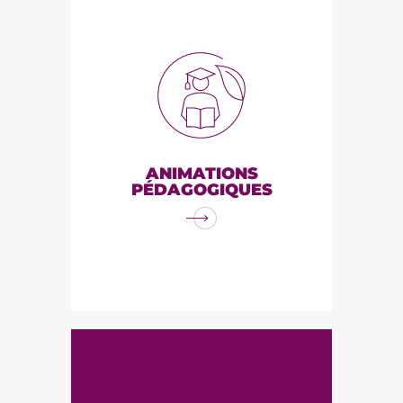
ANIMATIONS
PÉDAGOGIQUES
Interventions pédagogiques et
visites de fermes auprès de
scolaires (lycées, collèges,
primaires, maternels) et public
adulte (EHPAD). Sensibilisation
conversion
maraîchage
sur l'alimentation et
ANIMATIONS
l'agriculture, en lien avec
PÉDAGOGIQUES
l'environnement et la santé.
Développement de projets
pédagogiques avec des
partenaires (associations,
collectivités,...)
accessibilité
alimentaire
ACCESSIBILITÉ
ALIMENTAIRE