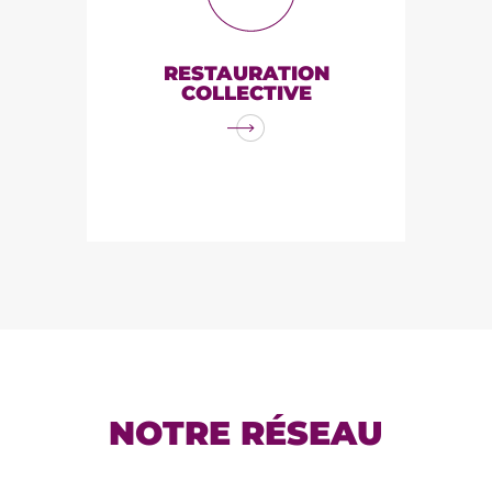
Accroissement de la part de
bio local en restauration
collective. Organisations de
RESTAURATION
formations, visites de fermes
COLLECTIVE
auprès des acteurs de la
restauration collective, appui à
la rédaction de marchés
publics et à la planification de
l'approvisionnement.
NOTRE RÉSEAU