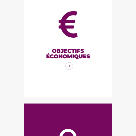
OBJECTIFS
ÉCONOMIQUES
Limiter les intrants chimiques
nécessite une main d’œuvre
supplémentaire et permet
donc de créer des emplois.
Rémunérer les producteurs de
OBJECTIFS
ÉCONOMIQUES
manière juste par la vente
directe. Renforcer l'activité
socio-économique en zone
rurale.
OBJECTIFS SOCIAUX
Respecter la santé humaine et
animale, Privilégier les
rapports de coopération plutôt