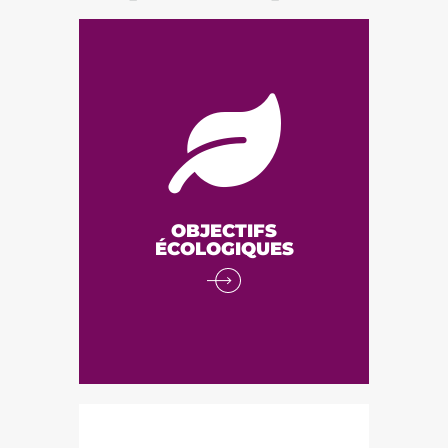
OBJECTIFS
ÉCOLOGIQUES
Préserver les équilibres
naturels du sol et des plantes,
Favoriser le recyclage,
Rechercher l’équilibre en
matières organiques, Choisir
les espèces animales et
OBJECTIFS
végétales adaptées aux
ÉCOLOGIQUES
conditions naturelles,
Respecter au mieux les
paysages ainsi que les zones
sauvages, Préserver la
biodiversité.