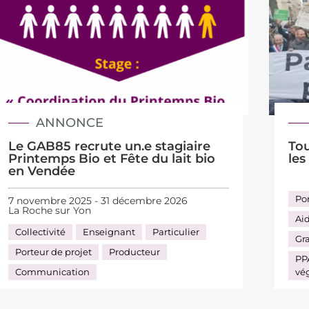
ANNONCE
Le GAB85 recrute un.e stagiaire
Tou
Printemps Bio et Fête du lait bio
les
en Vendée
Por
7 novembre 2025 - 31 décembre 2026
La Roche sur Yon
Ai
Collectivité
Enseignant
Particulier
Gr
Porteur de projet
Producteur
PPA
Communication
vé