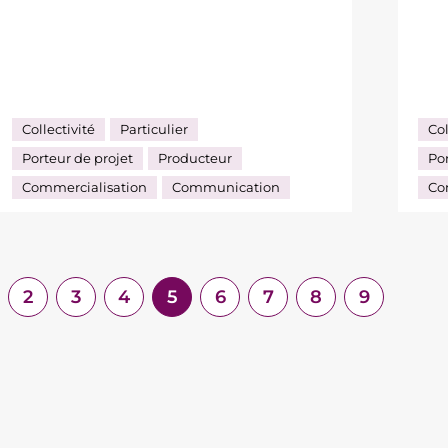
Collectivité
Particulier
Col
Porteur de projet
Producteur
Por
Commercialisation
Communication
Co
2
3
4
5
6
7
8
9