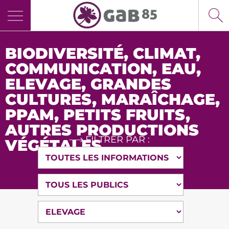
Panneau de gestion des cookies
BIODIVERSITÉ
,
CLIMAT
,
COMMUNICATION
,
EAU
,
ELEVAGE
,
GRANDES
CULTURES
,
MARAÎCHAGE
,
PPAM, PETITS FRUITS,
AUTRES PRODUCTIONS
FILTRER PAR :
VÉGÉTALES