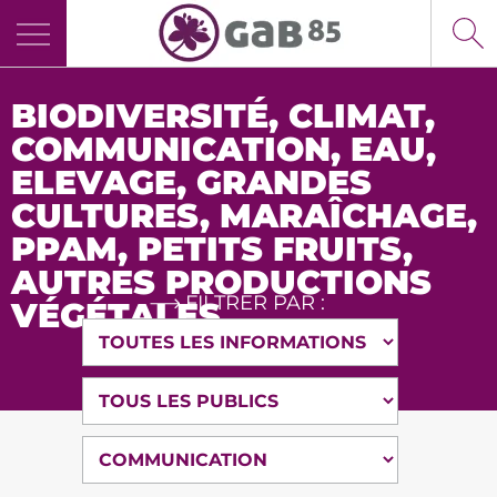
Panneau de gestion des cookies
BIODIVERSITÉ
,
CLIMAT
,
COMMUNICATION
,
EAU
,
ELEVAGE
,
GRANDES
CULTURES
,
MARAÎCHAGE
,
PPAM, PETITS FRUITS,
AUTRES PRODUCTIONS
FILTRER PAR :
VÉGÉTALES