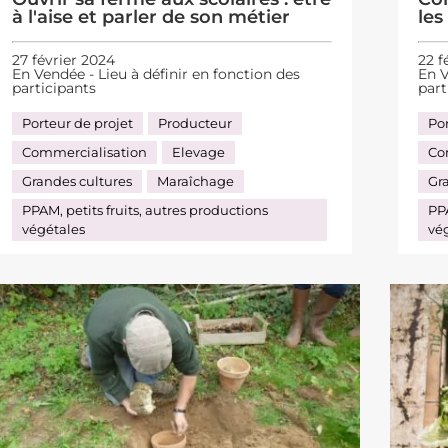
à l'aise et parler de son métier
les
27 février 2024
22 f
En Vendée - Lieu à définir en fonction des
En V
participants
part
Porteur de projet
Producteur
Por
Commercialisation
Elevage
Co
Grandes cultures
Maraîchage
Gr
PPAM, petits fruits, autres productions
PPA
végétales
vé