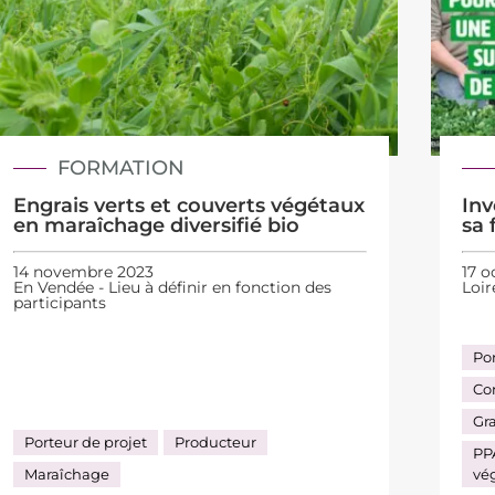
FORMATION
Engrais verts et couverts végétaux
Inv
en maraîchage diversifié bio
sa 
14 novembre 2023
17 o
En Vendée - Lieu à définir en fonction des
Loir
participants
Por
Co
Gr
Porteur de projet
Producteur
PPA
Maraîchage
vé