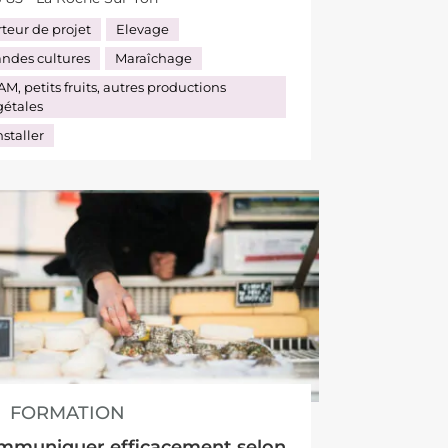
teur de projet
Elevage
andes cultures
Maraîchage
M, petits fruits, autres productions
gétales
nstaller
FORMATION
mmuniquer efficacement selon