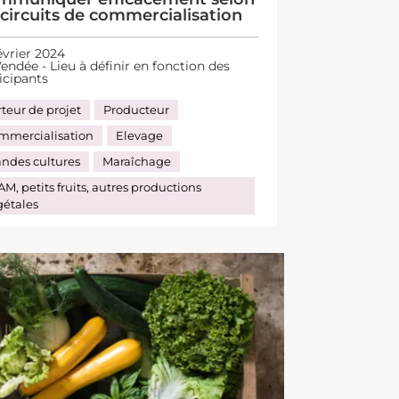
 circuits de commercialisation
évrier 2024
endée - Lieu à définir en fonction des
icipants
teur de projet
Producteur
mmercialisation
Elevage
andes cultures
Maraîchage
M, petits fruits, autres productions
gétales