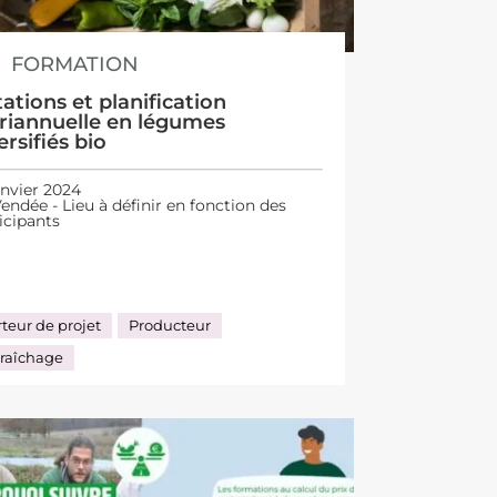
FORMATION
ations et planification
riannuelle en légumes
ersifiés bio
anvier 2024
endée - Lieu à définir en fonction des
icipants
teur de projet
Producteur
raîchage