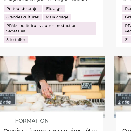
Porteur de projet
Elevage
Por
Grandes cultures
Maraîchage
Gr
PPAM, petits fruits, autres productions
PPA
végétales
vé
S’installer
S’i
FORMATION
Ouvrir sa ferme aux scolaires : être
Co