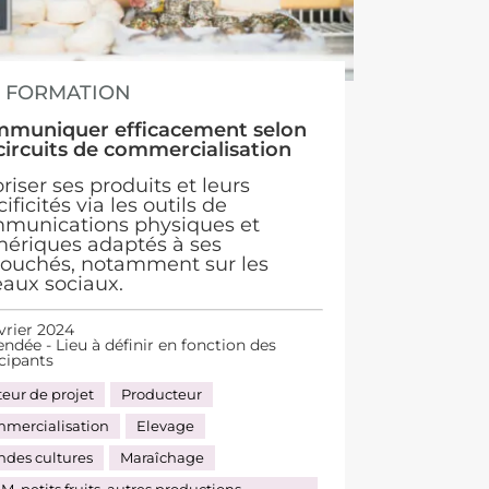
FORMATION
muniquer efficacement selon
 circuits de commercialisation
riser ses produits et leurs
ificités via les outils de
munications physiques et
ériques adaptés à ses
ouchés, notamment sur les
eaux sociaux.
vrier 2024
ndée - Lieu à définir en fonction des
icipants
teur de projet
Producteur
mercialisation
Elevage
ndes cultures
Maraîchage
M, petits fruits, autres productions