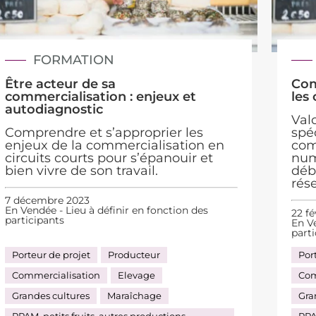
FORMATION
Être acteur de sa
Com
commercialisation : enjeux et
les
autodiagnostic
Valo
Comprendre et s’approprier les
spéc
enjeux de la commercialisation en
com
circuits courts pour s’épanouir et
num
bien vivre de son travail.
déb
rés
7 décembre 2023
En Vendée - Lieu à définir en fonction des
22 fé
participants
En Ve
part
Porteur de projet
Producteur
Por
Commercialisation
Elevage
Com
Grandes cultures
Maraîchage
Gra
PPAM, petits fruits, autres productions
PPA