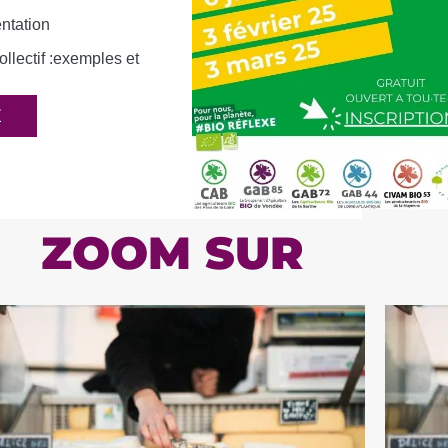
entation
llectif :exemples et
E
ZOOM SUR